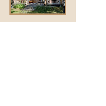
Tarif : 60 € la prestation
(+ frais de déplacement)
Tarif : 110 € la prestation sur Paris
(+ frais de déplacement)
Tarif en vigueur au ler janvier 2026.
Me contacter