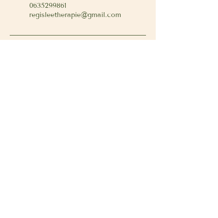
0635299861
regisleetherapie@gmail.com
Retour
Mentions légales
Politique de confidentialité
Politique de cookies
Conditions générales de vente
© 2026 créé par Régis Francès
LEETHERAPIE - Tous droits réservés. Créé
avec
Wix.com